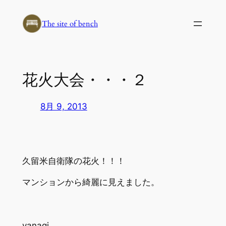
内
容
The site of bench
を
ス
キ
花火大会・・・２
ッ
プ
8月 9, 2013
久留米自衛隊の花火！！！
マンションから綺麗に見えました。
yanagi