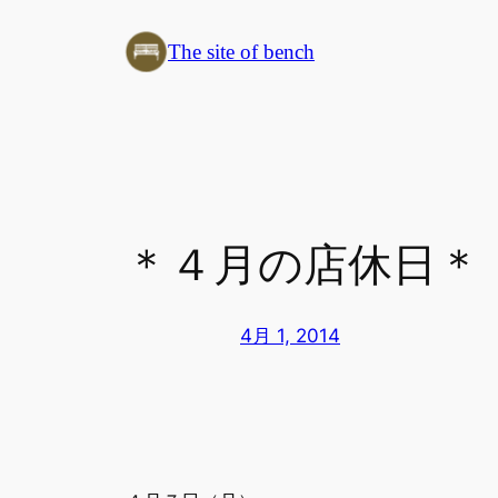
内
The site of bench
容
を
ス
キ
ッ
プ
＊４月の店休日＊
4月 1, 2014