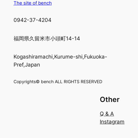
The site of bench
0942-37-4204
福岡県久留米市小頭町14-14
Kogashiramachi,Kurume-shi,Fukuoka-
Pref,Japan
Copyrights© bench ALL RIGHTS RESERVED
Other
Q & A
Instagram