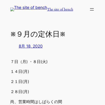
内
The site of bench
容
を
ス
キ
※９月の定休日※
ッ
プ
8月 18, 2020
７日（月) ・８日(火)
１４日(月)
２１日(月)
２８日(月)
尚、営業時間はしばらくの間