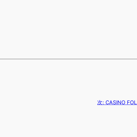
次:
CASINO F