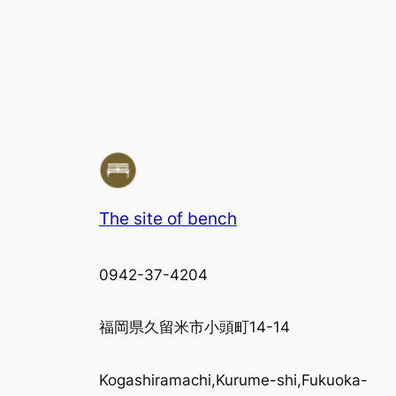
The site of bench
0942-37-4204
福岡県久留米市小頭町14-14
Kogashiramachi,Kurume-shi,Fukuoka-