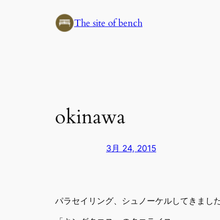
内
The site of bench
容
を
ス
キ
ッ
プ
okinawa
3月 24, 2015
パラセイリング、シュノーケルしてきました